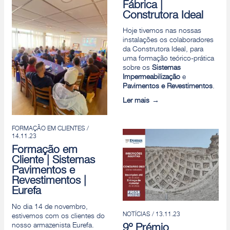
Fábrica |
Construtora Ideal
Hoje tivemos nas nossas
instalações os colaboradores
da Construtora Ideal, para
uma formação teórico-prática
sobre os
Sistemas
Impermeabilização
e
Pavimentos e Revestimentos
.
Ler mais
FORMAÇÃO EM CLIENTES /
14.11.23
Formação em
Cliente | Sistemas
Pavimentos e
Revestimentos |
Eurefa
No dia 14 de novembro,
NOTÍCIAS / 13.11.23
estivemos com os clientes do
nosso armazenista Eurefa.
9º Prémio