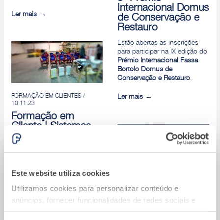
Internacional Domus
Ler mais
de Conservação e
Restauro
Estão abertas as inscrições
para participar na IX edição do
Prémio Internacional Fassa
Bortolo Domus de
Conservação e Restauro
.
FORMAÇÃO EM CLIENTES /
Ler mais
10.11.23
Formação em
Cliente | Sistemas
Fassatherm e
Pavimentos e
Revestimentos |
Vilaterra
Este website utiliza cookies
No dia 10 de novembro,
Utilizamos cookies para personalizar conteúdo e
estivemos com os clientes do
nosso armazenista Vilaterra.
anúncios, fornecer funcionalidades de redes sociais e
analisar o nosso tráfego. Também partilhamos
Ler mais