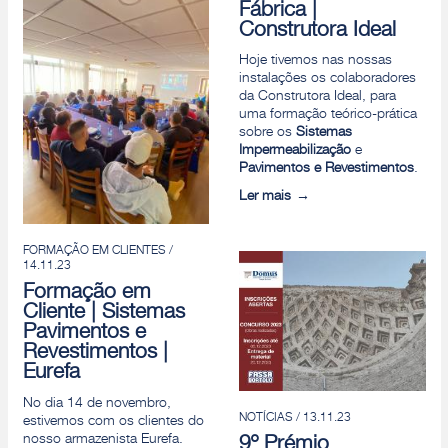
Fábrica |
Construtora Ideal
Hoje tivemos nas nossas
instalações os colaboradores
da Construtora Ideal, para
uma formação teórico-prática
sobre os
Sistemas
Impermeabilização
e
Pavimentos e Revestimentos
.
Ler mais
FORMAÇÃO EM CLIENTES /
14.11.23
Formação em
Cliente | Sistemas
Pavimentos e
Revestimentos |
Eurefa
No dia 14 de novembro,
NOTÍCIAS / 13.11.23
estivemos com os clientes do
nosso armazenista Eurefa.
9º Prémio