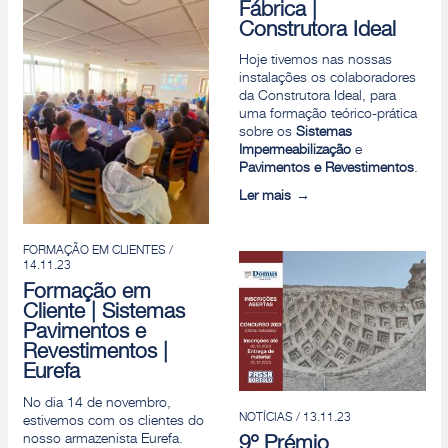
Fábrica |
Construtora Ideal
Hoje tivemos nas nossas
instalações os colaboradores
da Construtora Ideal, para
uma formação teórico-prática
sobre os
Sistemas
Impermeabilização
e
Pavimentos e Revestimentos
.
Ler mais
FORMAÇÃO EM CLIENTES /
14.11.23
Formação em
Cliente | Sistemas
Pavimentos e
Revestimentos |
Eurefa
No dia 14 de novembro,
NOTÍCIAS / 13.11.23
estivemos com os clientes do
nosso armazenista Eurefa.
9º Prémio