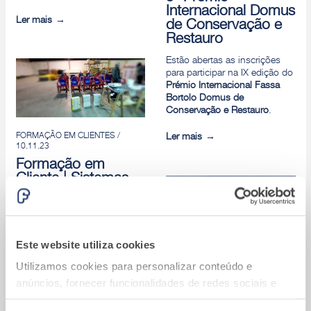
Internacional Domus
Ler mais
de Conservação e
Restauro
Estão abertas as inscrições
para participar na IX edição do
Prémio Internacional Fassa
Bortolo Domus de
Conservação e Restauro
.
FORMAÇÃO EM CLIENTES /
Ler mais
10.11.23
Formação em
Cliente | Sistemas
Fassatherm e
Pavimentos e
Revestimentos |
Vilaterra
Este website utiliza cookies
No dia 10 de novembro,
Utilizamos cookies para personalizar conteúdo e
estivemos com os clientes do
nosso armazenista Vilaterra.
anúncios, fornecer funcionalidades de redes sociais e
analisar o nosso tráfego. Também partilhamos
Ler mais