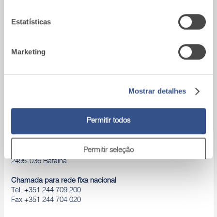
Estatísticas
Área download
Marketing
Catálogos de produtos, Declaração de
desempenho, D.o.P., Brochuras, ...
Mostrar detalhes
Permitir todos
A9_Batalha (Portugal)
Permitir seleção
Zona Industrial de São Mamede
2495-036 Batalha
Rejeitar
Chamada para rede fixa nacional
Tel. +351 244 709 200
Fax +351 244 704 020