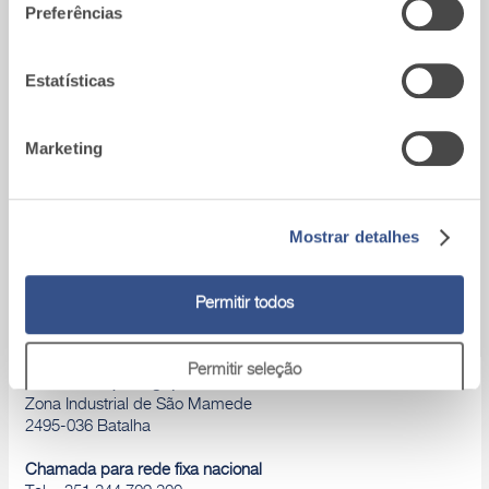
que lhes forneceu ou recolhidas por estes a partir da sua
Preferências
Para qualquer problema, por favor,
utilização dos respetivos serviços.
contactar um dos nossos técnicos
Estatísticas
Marketing
Área download
Catálogos de produtos, Declaração de
desempenho, D.o.P., Brochuras, ...
Mostrar detalhes
Permitir todos
Permitir seleção
A9_Batalha (Portugal)
Zona Industrial de São Mamede
2495-036 Batalha
Rejeitar
Chamada para rede fixa nacional