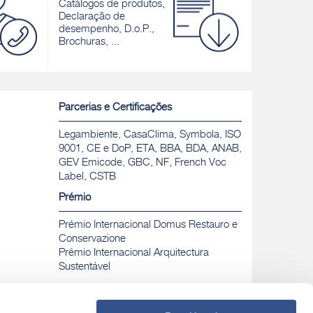
de capote
Catálogos de produtos,
Descobrir
Declaração de
Descobrir
desempenho, D.o.P.,
Brochuras, ...
Parcerias e Certificações
Legambiente, CasaClima, Symbola, ISO
9001, CE e DoP, ETA, BBA, BDA, ANAB,
GEV Emicode, GBC, NF, French Voc
Label, CSTB
Prémio
Prémio Internacional Domus Restauro e
Conservazione
Prémio Internacional Arquitectura
Sustentável