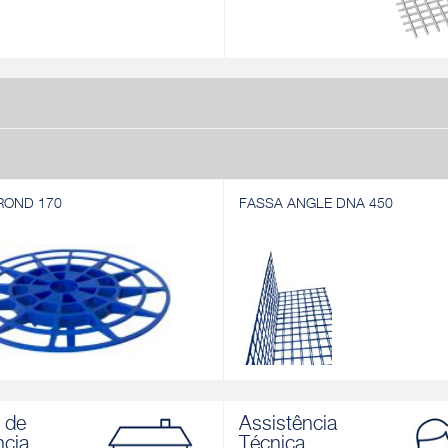
ROND 170
FASSA ANGLE DNA 450
ROND 170
FASSA ANGLE DNA 450
spaçadora em plástico especial
Elemento angular pré-formado em 
 de
Assistência
 espessuras para sistema de
vidro resistente a álcalis. Cor: azul
ncia
Técnica