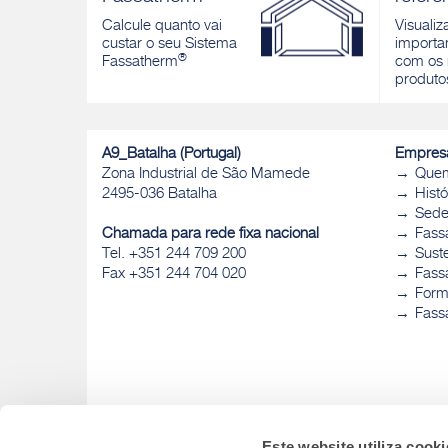
sistema de isolamento térmico avançado.
isolamen
Calcule quanto vai
Visualiz
Descobrir
Descobri
custar o seu Sistema
importan
®
Fassatherm
com os 
produto
A9_Batalha (Portugal)
Empres
Zona Industrial de São Mamede
Que
2495-036 Batalha
Histó
Sed
Chamada para rede fixa nacional
Fass
Tel. +351 244 709 200
Sust
Fax +351 244 704 020
Fassa
Form
Fass
Este website utiliza cooki