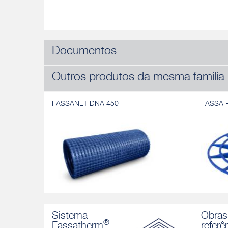
Documentos
Outros produtos da mesma família
FASSANET DNA 450
FASSA 
FASSANET DNA 450
FASSA 
Rede de armadura bidirecional equilibrada
Anilha e
Sistema
Obras
em fibra de vidro resistente a álcalis para
com três
®
Fassatherm
referê