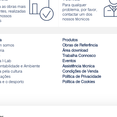
to térmico avançado. Cor: azul
Descobrir
Para qualquer
a as obras mais
r
problema, por favor,
tes, realizadas
contactar um dos
nossos
nossos técnicos
s
a
Produtos
m somos
Obras de Referência
ria
Área download
e
Trabalha Connosco
a I-Lab
Eventos
entabilidade e Ambiente
Assistência técnica
 pela cultura
Condições de Venda
ações
Política de Privacidade
a e o desporto
Política de Cookies
es