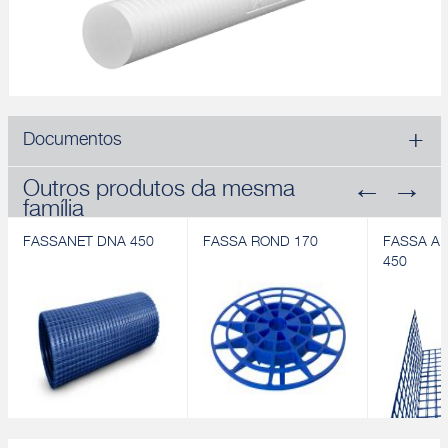
Documentos
Outros produtos da mesma
família
FASSANET DNA 450
FASSA ROND 170
FASSA A
450
FASSANET DNA 450
FASSA ROND 170
FASSA A