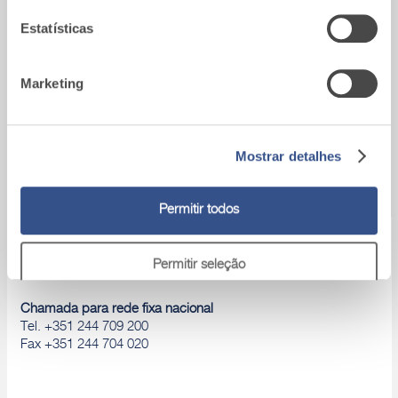
Estatísticas
Área download
Marketing
Catálogos de produtos, Declaração de
desempenho, D.o.P., Brochuras, ...
Mostrar detalhes
Permitir todos
A9_Batalha (Portugal)
Zona Industrial de São Mamede
Permitir seleção
2495-036 Batalha
Chamada para rede fixa nacional
Rejeitar
Tel. +351 244 709 200
Fax +351 244 704 020