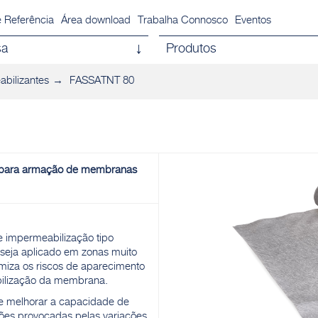
 Referência
Área download
Trabalha Connosco
Eventos
sa
Produtos
bilizantes
FASSATNT 80
o para armação de membranas
e impermeabilização tipo
 seja aplicado em zonas muito
imiza os riscos de aparecimento
bilização da membrana.
de melhorar a capacidade de
sões provocadas pelas variações