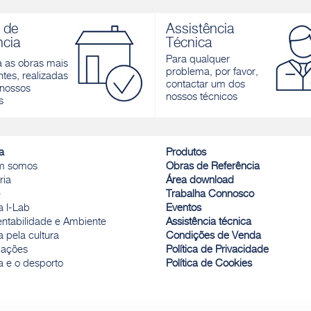
P ONE
AQUAZIP FAST
a cimentícia mono-componente
Membrana elástica cimentícia
 de
Assistência
ermeabilização
bicomponente de secagem rápid
ncia
Técnica
a baixas temperaturas, para a
r
impermeabilização e a proteção d
Para qualquer
a as obras mais
superfícies em betão, alvenarias, t
problema, por favor,
tes, realizadas
varandas submetidos a impulso
contactar um dos
nossos
hidrostático positivo e negativo
nossos técnicos
s
Descobrir
a
Produtos
m somos
Obras de Referência
ria
Área download
e
Trabalha Connosco
a I-Lab
Eventos
entabilidade e Ambiente
Assistência técnica
 pela cultura
Condições de Venda
ações
Política de Privacidade
a e o desporto
Política de Cookies