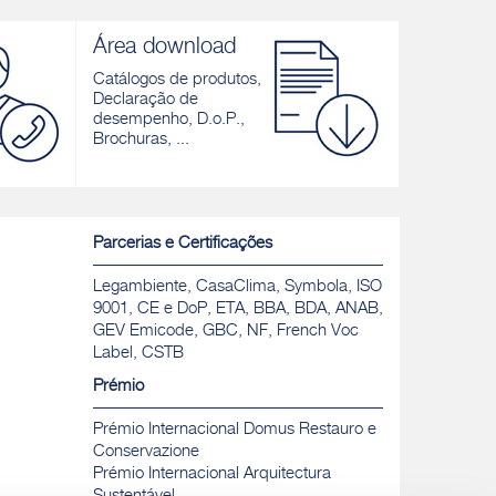
AQUAZIP RDY
AQUAZIP 
Membrana impermeabilização pronta a
Membrana el
Área download
a, mesmo
aplicar para aplicação interior
bicomponen
proteção de
Catálogos de produtos,
Descobrir
e
alvenarias 
Declaração de
erraços e
hidrostática
desempenho, D.o.P.,
Brochuras, ...
Descobrir
Parcerias e Certificações
Legambiente, CasaClima, Symbola, ISO
9001, CE e DoP, ETA, BBA, BDA, ANAB,
GEV Emicode, GBC, NF, French Voc
Label, CSTB
Prémio
Prémio Internacional Domus Restauro e
Conservazione
Prémio Internacional Arquitectura