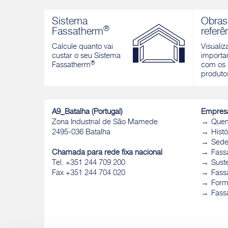
AQUAZIP GE 97
AQUAZI
Guaina elastica cementizia bicomponente
Membran
Sistema
Obras
per l'impermeabilizzazione di terrazzi e
para imp
®
Fassatherm
referê
balconi, pavimentazioni esterne e per la
Descobri
protezione di strutture in calcestruzzo
Calcule quanto vai
Visualiz
custar o seu Sistema
importan
Descobrir
®
Fassatherm
com os 
produto
A9_Batalha (Portugal)
Empres
Zona Industrial de São Mamede
Que
2495-036 Batalha
Histó
Sed
Chamada para rede fixa nacional
Fass
Tel. +351 244 709 200
Sust
Fax +351 244 704 020
Fassa
Form
Fass