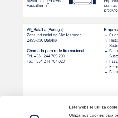
custar o seu Sistema
importan
Descobrir
®
Fassatherm
com os 
produto
A9_Batalha (Portugal)
Empres
Zona Industrial de São Mamede
Que
2495-036 Batalha
Histó
Sed
Chamada para rede fixa nacional
Fass
Tel. +351 244 709 200
Sust
Fax +351 244 704 020
Fassa
Form
Fass
Este website utiliza cooki
Utilizamos cookies para pe