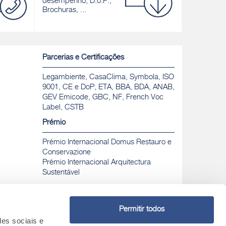
desempenho, D.o.P.,
Brochuras, ...
Descobrir
Parcerias e Certificações
Legambiente, CasaClima, Symbola, ISO
9001, CE e DoP, ETA, BBA, BDA, ANAB,
GEV Emicode, GBC, NF, French Voc
Label, CSTB
Prémio
Prémio Internacional Domus Restauro e
Conservazione
Prémio Internacional Arquitectura
Sustentável
Permitir todos
des sociais e
Chamada para rede fixa nacional gratuita