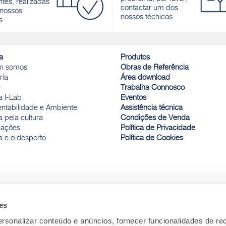
tes, realizadas
varandas submetidos a impulso
contactar um dos
nossos
hidrostático positivo e negativo
nossos técnicos
s
Descobrir
a
Produtos
m somos
Obras de Referência
ria
Área download
e
Trabalha Connosco
a I-Lab
Eventos
entabilidade e Ambiente
Assistência técnica
 pela cultura
Condições de Venda
ações
Política de Privacidade
a e o desporto
Política de Cookies
es
rsonalizar conteúdo e anúncios, fornecer funcionalidades de re