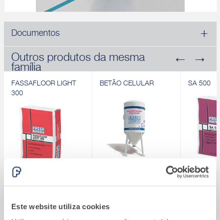
Documentos
Outros produtos da mesma
família
FASSAFLOOR LIGHT
BETÃO CELULAR
SA 500
300
FASSAFLOOR LIGHT
BETÃO CELULAR
SA 500
300
Betonilha aligeirada de
Betonilha 
®
Sistema Fassatherm
Betonilha aligeirada
base cimentícia
à base de 
termoisolantes à base
pavimentos
Este website utiliza cookies
Calcule quanto vai custar o seu Sistema
Descobrir
de cimento e
®
Fassatherm
Descobrir