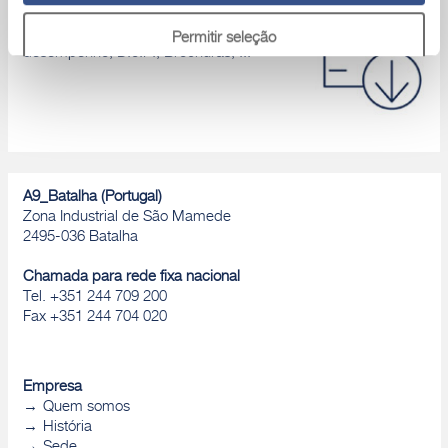
Área download
Catálogos de produtos, Declaração de
Permitir seleção
desempenho, D.o.P., Brochuras, ...
Rejeitar
A9_Batalha (Portugal)
Zona Industrial de São Mamede
2495-036 Batalha
Chamada para rede fixa nacional
Tel. +351 244 709 200
Fax +351 244 704 020
Empresa
Quem somos
História
Sede