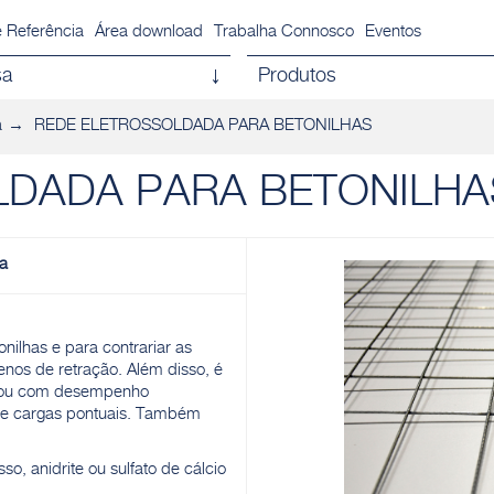
 Referência
Área download
Trabalha Connosco
Eventos
sa
Produtos
a
REDE ELETROSSOLDADA PARA BETONILHAS
LDADA PARA BETONILHA
ia
onilhas e para contrariar as
nos de retração. Além disso, é
es ou com desempenho
a e cargas pontuais. Também
so, anidrite ou sulfato de cálcio