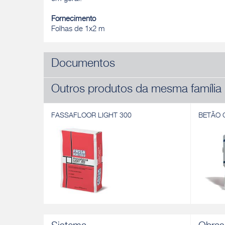
Fornecimento
Folhas de 1x2 m
Documentos
Outros produtos da mesma família
FASSAFLOOR LIGHT 300
BETÃO 
FASSAFLOOR LIGHT 300
BETÃO 
Betonilha aligeirada termoisolantes à base
Betonilh