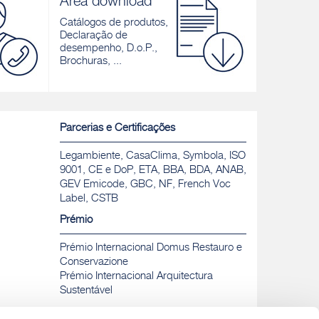
Área download
s
rápida e retração controlada, para
tradicional 
pavimentos interiores e exteriores
pavimentos i
Catálogos de produtos,
Declaração de
Descobrir
Descobrir
desempenho, D.o.P.,
Brochuras, ...
Parcerias e Certificações
Legambiente, CasaClima, Symbola, ISO
9001, CE e DoP, ETA, BBA, BDA, ANAB,
GEV Emicode, GBC, NF, French Voc
Label, CSTB
Prémio
Prémio Internacional Domus Restauro e
Conservazione
Prémio Internacional Arquitectura
Sustentável