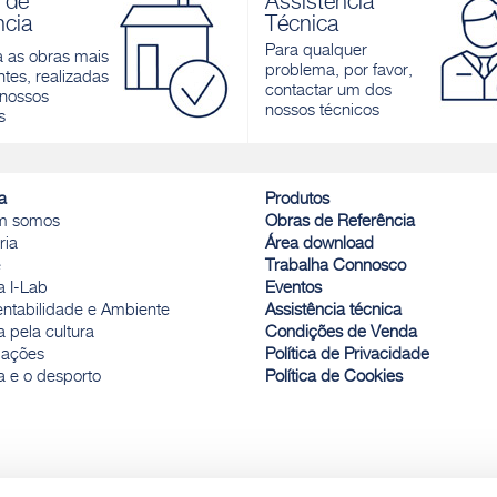
 de
Assistência
cimento para pavimentos interiore
ncia
Técnica
r
Descobrir
Para qualquer
a as obras mais
problema, por favor,
tes, realizadas
contactar um dos
nossos
nossos técnicos
s
a
Produtos
m somos
Obras de Referência
ria
Área download
e
Trabalha Connosco
a I-Lab
Eventos
entabilidade e Ambiente
Assistência técnica
 pela cultura
Condições de Venda
ações
Política de Privacidade
a e o desporto
Política de Cookies