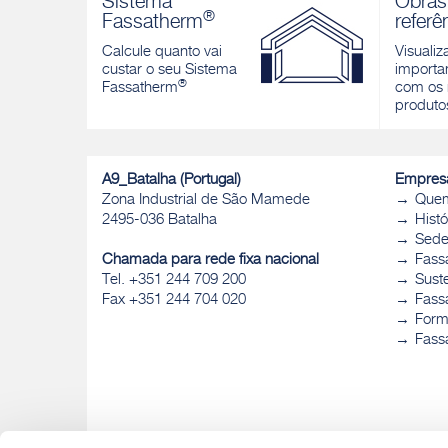
Sistema
Obras
de cimento e poliestireno
®
Fassatherm
referê
Descobri
Descobrir
Calcule quanto vai
Visualiz
custar o seu Sistema
importan
®
Fassatherm
com os 
produto
A9_Batalha (Portugal)
Empres
Zona Industrial de São Mamede
Que
2495-036 Batalha
Histó
Sed
Chamada para rede fixa nacional
Fass
Tel. +351 244 709 200
Sust
Fax +351 244 704 020
Fassa
Form
Fass