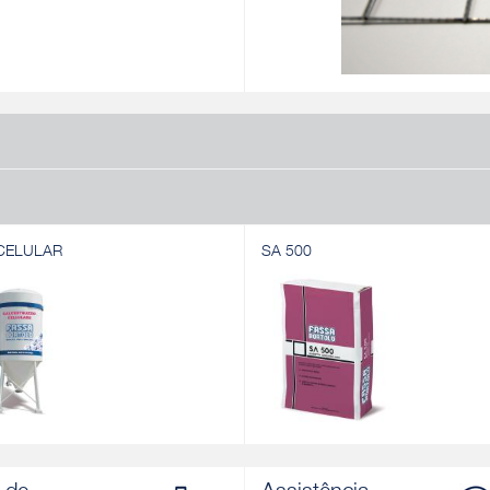
CELULAR
SA 500
CELULAR
SA 500
a aligeirada de base cimentícia
Betonilha auto-nivelante à base de