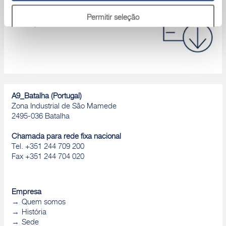
Área download
Catálogos de produtos, Declaração de
Permitir seleção
desempenho, D.o.P., Brochuras, ...
Rejeitar
A9_Batalha (Portugal)
Zona Industrial de São Mamede
2495-036 Batalha
Chamada para rede fixa nacional
Tel. +351 244 709 200
Fax +351 244 704 020
Empresa
Quem somos
História
Sede