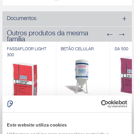
Documentos
Outros produtos da mesma
família
FASSAFLOOR LIGHT
BETÃO CELULAR
SA 500
300
FASSAFLOOR LIGHT
BETÃO CELULAR
SA 500
300
Betonilha aligeirada de
Betonilha 
®
Sistema Fassatherm
Betonilha aligeirada
base cimentícia
à base de 
termoisolantes à base
pavimentos
Calcule quanto vai custar o seu Sistema
Este website utiliza cookies
Descobrir
de cimento e
®
Fassatherm
Descobrir
poliestireno