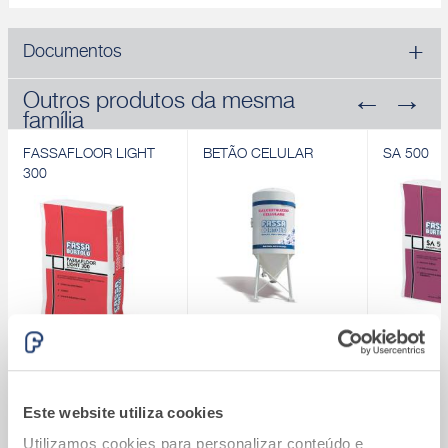
Documentos
Outros produtos da mesma
família
FASSAFLOOR LIGHT
BETÃO CELULAR
SA 500
300
FASSAFLOOR LIGHT
BETÃO CELULAR
SA 500
300
Betonilha aligeirada de
Betonilha 
®
Sistema Fassatherm
Betonilha aligeirada
base cimentícia
à base de 
termoisolantes à base
pavimentos
Calcule quanto vai custar o seu Sistema
Este website utiliza cookies
Descobrir
de cimento e
®
Fassatherm
Descobrir
poliestireno
Utilizamos cookies para personalizar conteúdo e