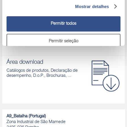
Mostrar detalhes
Assistência Técnica
Para qualquer problema, por favor,
Permitir todos
contactar um dos nossos técnicos
Permitir seleção
Rejeitar
Área download
Catálogos de produtos, Declaração de
desempenho, D.o.P., Brochuras, ...
A9_Batalha (Portugal)
Zona Industrial de São Mamede