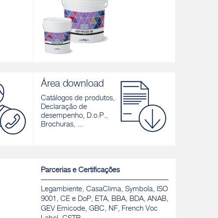
ADYWOOD 2K
ADYWOOD
e presa
Cola bicomponente epóxi-poliuretano para
Adesivo mo
Área download
nca e
a colagem de pavimentos de madeira
madeira
timentos
Catálogos de produtos,
Descobrir
Descobrir
Declaração de
desempenho, D.o.P.,
Brochuras, ...
Parcerias e Certificações
Legambiente, CasaClima, Symbola, ISO
9001, CE e DoP, ETA, BBA, BDA, ANAB,
GEV Emicode, GBC, NF, French Voc