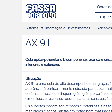
Obras de
Empre
Sistema Pavimentação e Revestimentos
Adesivos
AX 91
Cola epóxi-poliuretano bicomponente, branca e cinza, 
interiores e exteriores
Utilização
AX 91 é uma cola de alto desempenho que, graças à
aderência, é particularmente indicada para colar ma
cerâmica, mosaico, clínquer, grés, grés porcelânico
cimentícios e resinosos, pedras naturais sensíveis 
Os suportes podem ser: rebocos e betonilhas à base
maturados e secos, lajetas em betão bem maturada