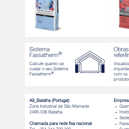
FASSACOL EASYLIGHT S2
SPECIA
Adesivo cimentício aligeirado
Cola mo
Sistema
Obras
monocomponente de altíssima
auto-mol
®
Fassatherm
referê
elasticidade, branco e cinzento, para
tanto ex
pavimentos e revestimentos tanto
Calcule quanto vai
Visualiz
Descobri
exteriores como interiores
custar o seu Sistema
importan
®
Descobrir
Fassatherm
com os 
produto
A9_Batalha (Portugal)
Empres
Zona Industrial de São Mamede
Que
2495-036 Batalha
Histó
Sed
Chamada para rede fixa nacional
Fass