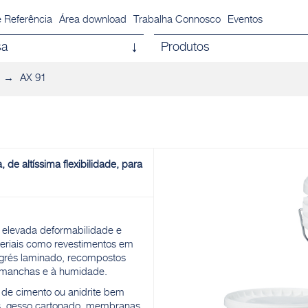
 Referência
Área download
Trabalha Connosco
Eventos
sa
Produtos
AX 91
de altíssima flexibilidade, para
 elevada deformabilidade e
teriais como revestimentos em
, grés laminado, recompostos
às manchas e à humidade.
 de cimento ou anidrite bem
s, gesso cartonado, membranas