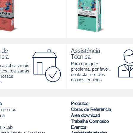
L RAPID
RAPID MAXI S1
nocomponente de presa rápida,
Cimento cola monocomponente d
 de
Assistência
hante, cinzenta para pavimentos
rápida, boa elasticidade, extra-bra
ncia
Técnica
teriores como interiores
cinzenta, para pavimentos e reves
tanto exteriores como interiores
Para qualquer
a as obras mais
r
problema, por favor,
tes, realizadas
Descobrir
contactar um dos
nossos
nossos técnicos
s
a
Produtos
m somos
Obras de Referência
ria
Área download
e
Trabalha Connosco
a I-Lab
Eventos