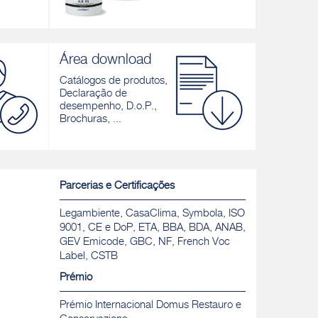
AX 91
ADYWOOD
e presa
Cola epóxi-poliuretano bicomponente,
Cola bicomp
Área download
nca e
branca e cinza, de altíssima flexibilidade,
a colagem 
timentos
para interiores e exteriores
Catálogos de produtos,
Descobrir
Declaração de
Descobrir
desempenho, D.o.P.,
Brochuras, ...
Parcerias e Certificações
Legambiente, CasaClima, Symbola, ISO
9001, CE e DoP, ETA, BBA, BDA, ANAB,
GEV Emicode, GBC, NF, French Voc
Label, CSTB
Prémio
Prémio Internacional Domus Restauro e