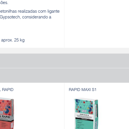
ções.
onilhas realizadas com ligante
Gypsotech, considerando a
 aprox. 25 kg
L RAPID
RAPID MAXI S1