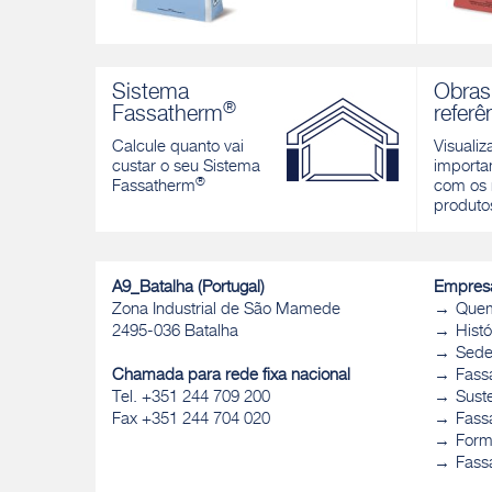
FASSACOL EASYLIGHT S2
SPECIA
Adesivo cimentício aligeirado
Cola mo
Sistema
Obras
monocomponente de altíssima
auto-mol
®
Fassatherm
referê
elasticidade, branco e cinzento, para
tanto ex
pavimentos e revestimentos tanto
Calcule quanto vai
Visualiz
Descobri
exteriores como interiores
custar o seu Sistema
importan
®
Descobrir
Fassatherm
com os 
produto
A9_Batalha (Portugal)
Empres
Zona Industrial de São Mamede
Que
2495-036 Batalha
Histó
Sed
Chamada para rede fixa nacional
Fass
Tel. +351 244 709 200
Sust
Fax +351 244 704 020
Fassa
Form
Fass