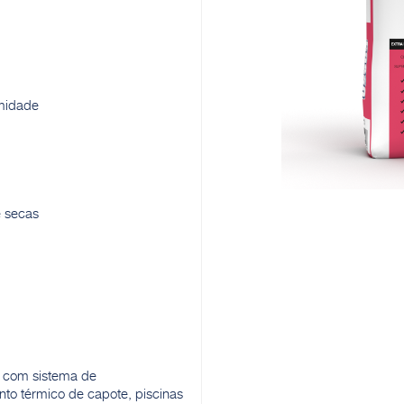
umidade
e secas
s com sistema de
to térmico de capote, piscinas