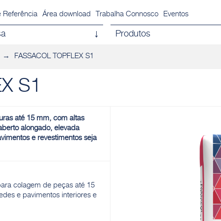
 Referência
Área download
Trabalha Connosco
Eventos
sa
Produtos
FASSACOL TOPFLEX S1
X S1
ras até 15 mm, com altas
aberto alongado, elevada
avimentos e revestimentos seja
a colagem de peças até 15
es e pavimentos interiores e