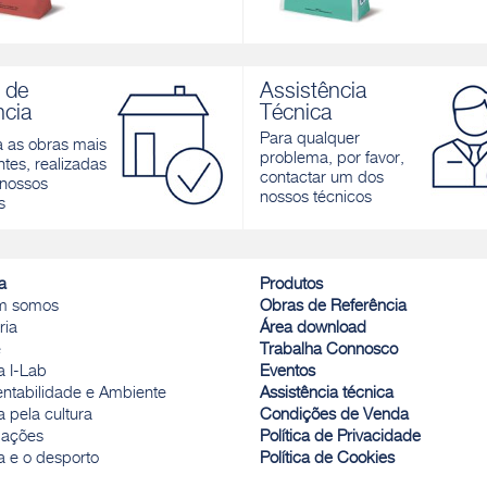
L RAPID
RAPID MAXI S1
nocomponente de presa rápida,
Cimento cola monocomponente d
 de
Assistência
hante, cinzenta para pavimentos
rápida, boa elasticidade, extra-bra
ncia
Técnica
teriores como interiores
cinzenta, para pavimentos e reves
tanto exteriores como interiores
Para qualquer
a as obras mais
r
problema, por favor,
tes, realizadas
Descobrir
contactar um dos
nossos
nossos técnicos
s
a
Produtos
m somos
Obras de Referência
ria
Área download
e
Trabalha Connosco
a I-Lab
Eventos
entabilidade e Ambiente
Assistência técnica
 pela cultura
Condições de Venda
ações
Política de Privacidade
a e o desporto
Política de Cookies