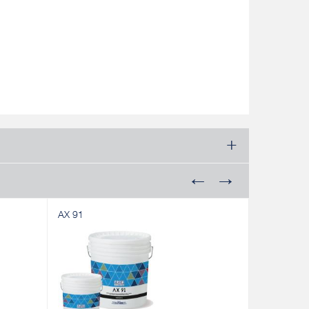
AX 91
ADYWOOD