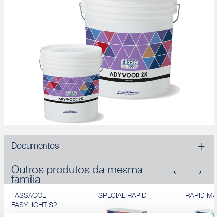
Documentos
Outros produtos da mesma
família
FASSACOL
SPECIAL RAPID
RAPID MA
EASYLIGHT S2