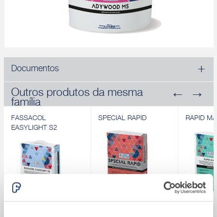
Documentos
Outros produtos da mesma
família
FASSACOL
SPECIAL RAPID
RAPID MA
EASYLIGHT S2
FASSACOL
SPECIAL RAPID
RAPID MA